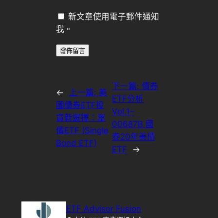
新文章使用電子郵件通知
我。
下一篇:
債券
←
上一篇:
美
ETF分析
國債券ETF投
Vol.1–
資新選擇：單
00687B 國
債ETF (Single
泰20年美債
Bond ETF)
ETF
→
ETF Advisor Fusion