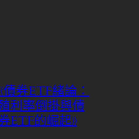
《債券ETF緒論：
殖利率倒掛與債
券ETF的崛起》