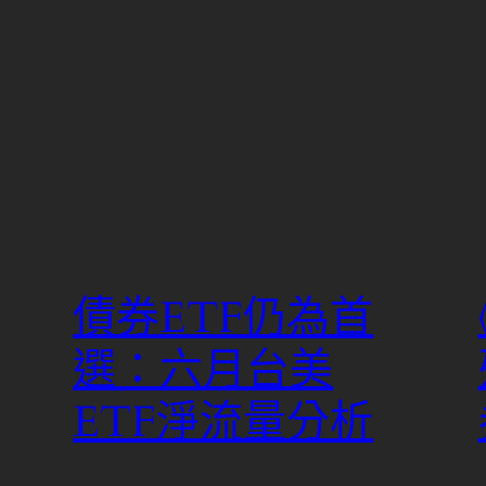
債券ETF仍為首
選：六月台美
ETF淨流量分析